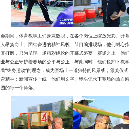
动会期间，体育教职工们身兼数职，在各个岗位上绽放光彩。开
育人昂扬向上、团结奋进的精神风貌；节目编排现场，他们耐心
反复打磨，只为呈现一场精彩绝伦的开幕式盛宴；赛场之上，他
专业与公正守护着赛场的公平与公正；与此同时，他们也卸下教
释着“终身运动”的理念，成为赛场上一道独特的风景线；颁奖仪
体育精神；新闻宣传一线，他们用文字、镜头记录下赛场的热血
校园的每一个角落。