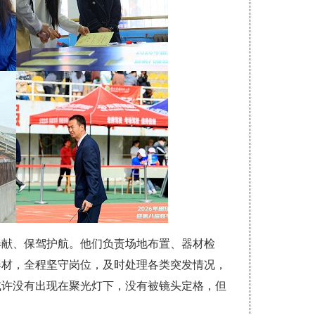
奉献、保驾护航。他们负责场地布置、器材检
器材，全程坚守岗位，及时处理各类突发情况，
或许没有出现在聚光灯下，没有被镜头定格，但