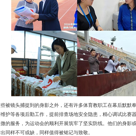
这些被镜头捕捉到的身影之外，还有许多体育教职工在幕后默默
序维护等各项后勤工作，提前排查场地安全隐患，精心调试比赛
入微的服务，为运动会的顺利开展筑牢了坚实防线。他们的身影
付出同样不可或缺，同样值得被铭记与致敬。