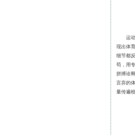
运
现出体
细节都
苟，用
拼搏诠
言弃的
量传遍