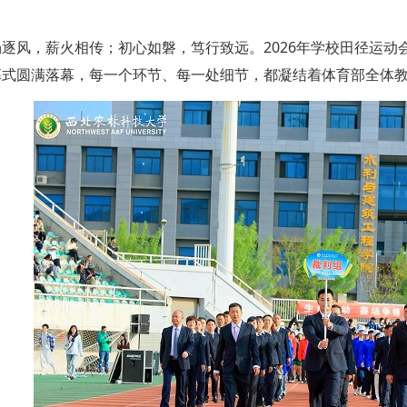
场逐风，薪火相传；初心如磐，笃行致远。2026年学校田径运
幕式圆满落幕，每一个环节、每一处细节，都凝结着体育部全体