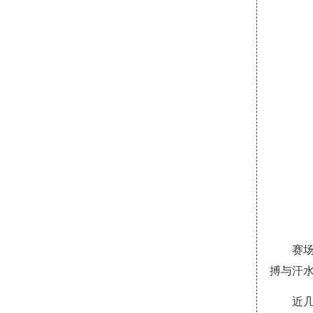
赛
搏与汗
近