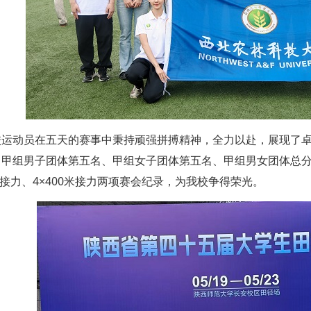
校运动员在五天的赛事中秉持顽强拼搏精神，全力以赴，展现了
了甲组男子团体第五名、甲组女子团体第五名、甲组男女团体总
0米接力、4×400米接力两项赛会纪录，为我校争得荣光。