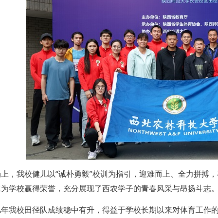
场上，我校健儿以“诚朴勇毅”校训为指引，迎难而上、全力拼搏
水为学校赢得荣誉，充分展现了西农学子的青春风采与昂扬斗志
几年我校田径队成绩稳中有升，得益于学校长期以来对体育工作的