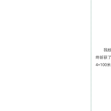
我
终斩获
4×10