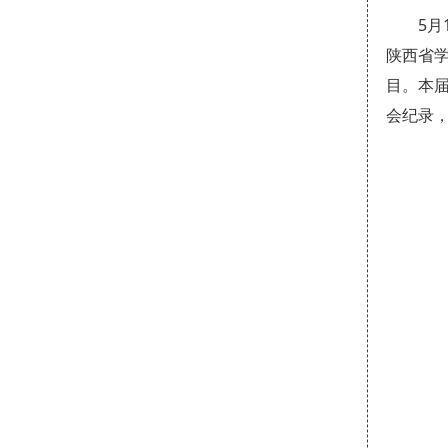
5
陕西省
目。本届
会纪录，