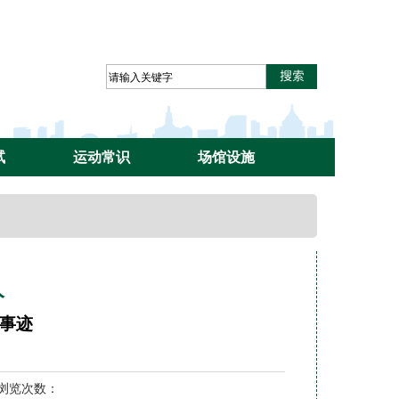
试
运动常识
场馆设施
人
事迹
 浏览次数：