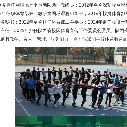
年至今担任网球高水平运动队助理教练员；2012年至今深耕校网球
17年任职体育部第二教研室网球课程组组长；2019年投身体育部
务秘书；2022年至今担任体育部工会委员；2024年兼任杨凌
主任；2025年担任陕西省校园体育宣传工作委员会委员、陕
他兼具教学、育人、管理、服务能力，全方位赋能学校体育教育