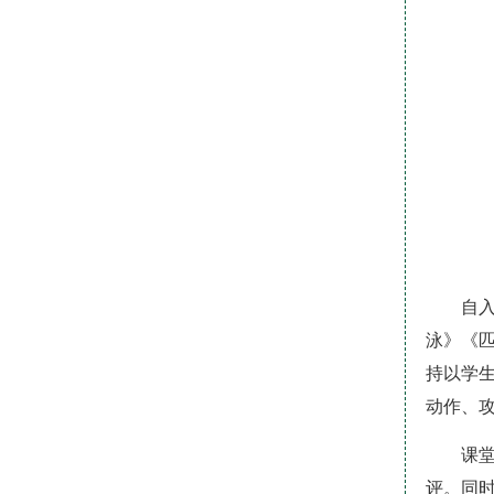
自
泳》《
持以学
动作、
课
评。同