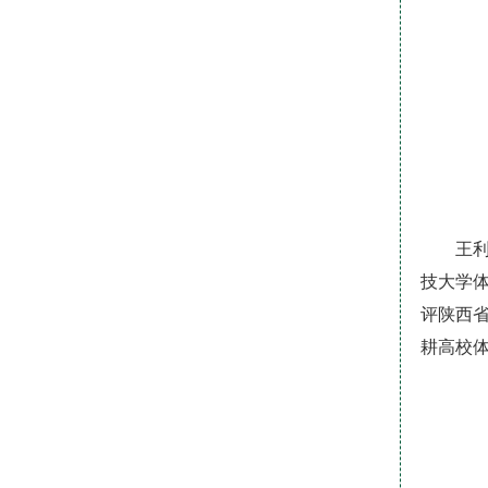
王利
技大学体
评陕西
耕高校