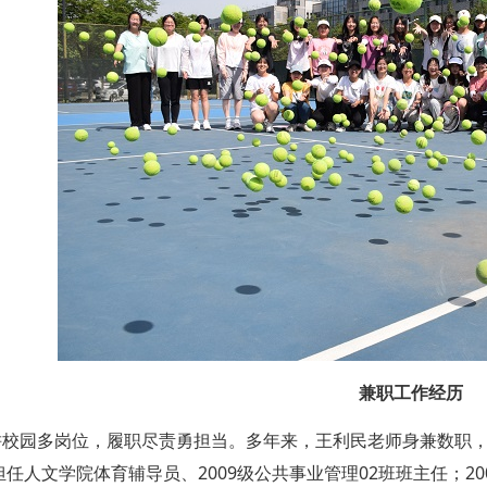
兼职工作经历
耕校园多岗位，履职尽责勇担当。多年来，王利民老师身兼数职，全
年担任人文学院体育辅导员、2009级公共事业管理02班班主任；20