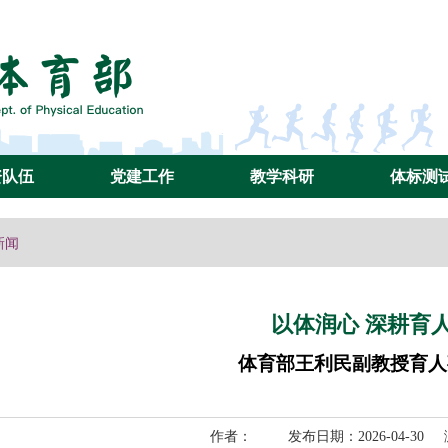
资队伍
党建工作
教学科研
体标测
新闻
以体润心 深耕育
体育部王利民副教授育人
作者： 发布日期：2026-04-30