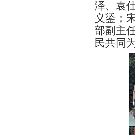
泽、袁
义鋈；
部副主
民共同