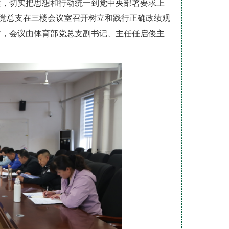
述，切实把思想和行动统一到党中央部署要求上
部党总支在三楼会议室召开树立和践行正确政绩观
讨，会议由体育部党总支副书记、主任任启俊主