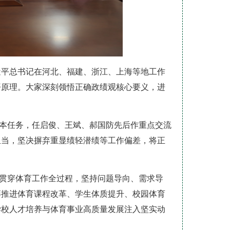
近平
总书记在河北、福建、浙江、上海等地工作
悟原理。大家深刻领悟正确政绩观核心要义，进
根本任务，任启俊、王斌、郝国防先后作重点交流
担当，坚决摒弃重显绩轻潜绩等工作偏差，将正
念贯穿体育工作全过程，坚持问题导向、需求导
筹推进体育课程改革、学生体质提升、校园体育
学校人才培养与体育事业高质量发展注入坚实动