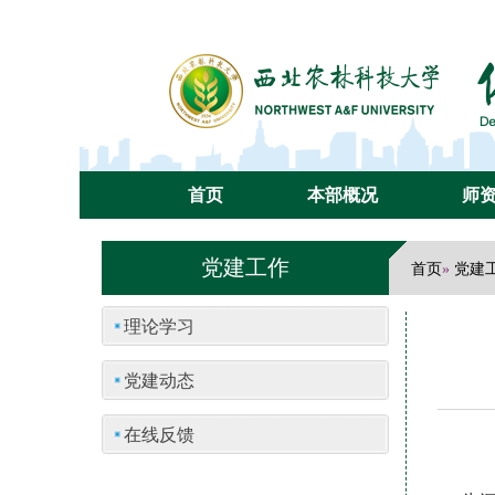
首页
本部概况
师
党建工作
首页
党建
»
理论学习
党建动态
在线反馈