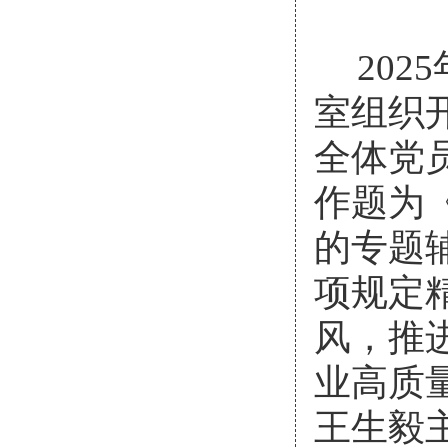
20
室
组织
全体
党
作题为
的专题
项规定
风，
推
业高质
王生毅