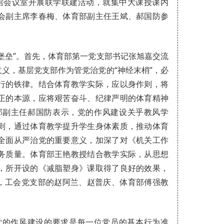
球馆会议室开展联学联建活动，就集中大课授课内
会副主席李春梅、体育部副主任王斌、郝国防参
堡垒”。首先，体育部第一党支部书记张旭嘉交流
义，基层党支部作为管党治党的“神经末梢”，必
行的铁律。结合体育教学实际，应以身作则，将
正的本源，应将艰苦奋斗、纪律严明的体育精神
部副主任郝国防表示，党的作风建设关乎教风学
则，通过体育教学提升学生身体素质，推动体育
全面从严治党的重要意义，加深了对《机关工作
务质量。体育部王艳教授结合教学实际，从思想
，所开设的《减脂塑身》课取得了良好的效果，
后，工会党支部的赵阿兰、赵普庆、体育部傅强教
党的作风建设的要求是每一位党员的基本行为准