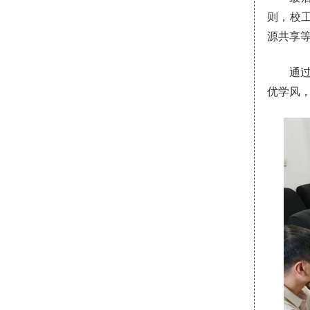
则，校
源共享
通
优学风