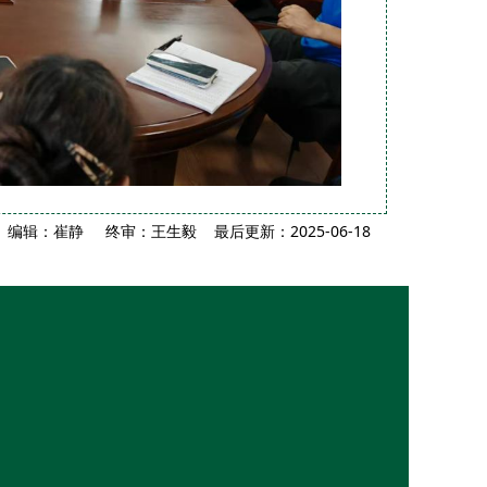
编辑：崔静 终审：王生毅 最后更新：2025-06-18