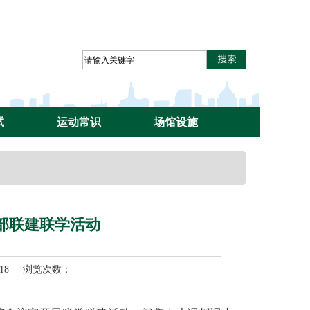
试
运动常识
场馆设施
部联建联学活动
-18 浏览次数：