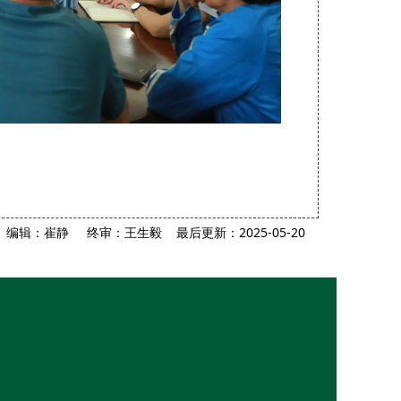
编辑：崔静 终审：王生毅 最后更新：2025-05-20