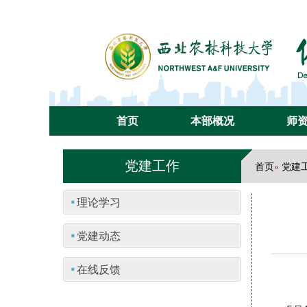
首页
本部概况
师
党建工作
首页
党建
»
理论学习
党建动态
在线反馈