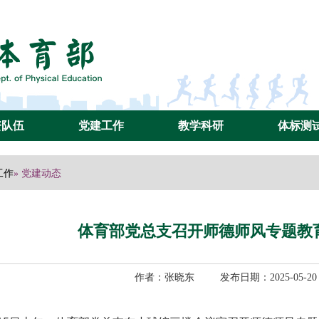
资队伍
党建工作
教学科研
体标测
工作
» 党建动态
体育部党总支召开师德师风专题教
作者：张晓东 发布日期：2025-05-2