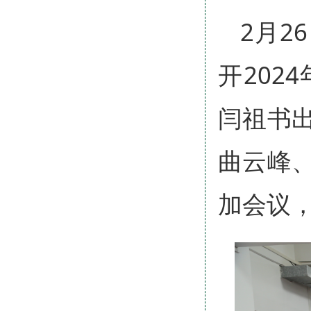
2月2
开20
闫祖书
曲云峰
加会议