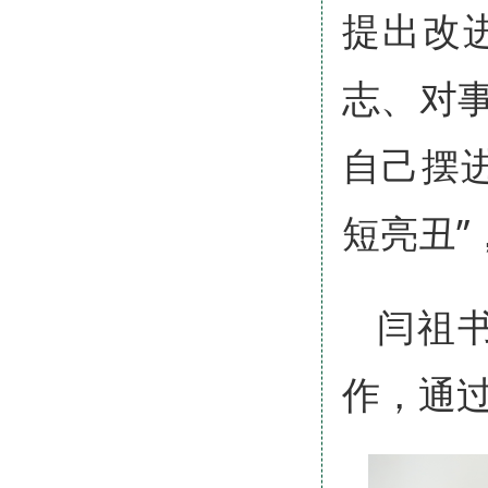
提出改
志、对
自己摆
短亮丑”
闫祖
作，通