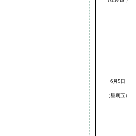
6
月
5
日
（星期
五
）