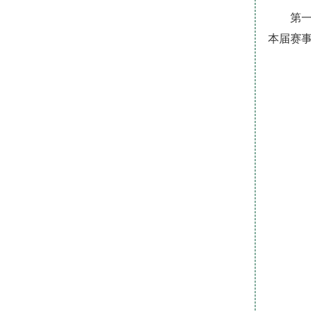
第
本届赛事