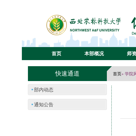
首页
本部概况
师
快速通道
首页
» 学院
部内动态
通知公告