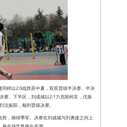
捷同样以2:0战胜苏中夏，双双晋级半决赛。半决
入决赛。下半区，刘成城以2:1力克陈柯宾，沈振
横扫沈振阳，顺利晋级决赛。
0取胜，摘得季军。决赛在刘成城与刘勇捷之间上
，将全场气氛推向高潮。