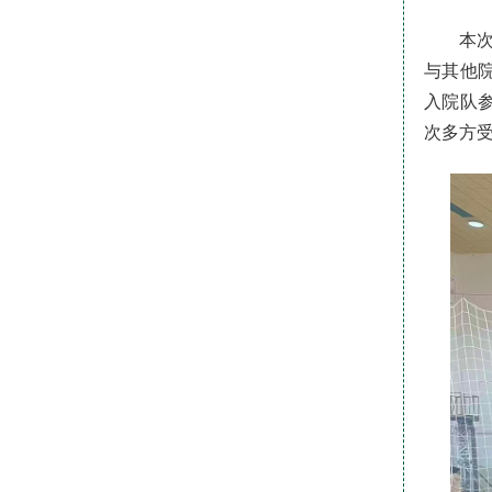
本
与其他
入院队
次多方