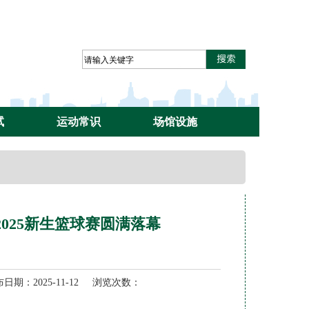
试
运动常识
场馆设施
025新生篮球赛圆满落幕
期：2025-11-12 浏览次数：