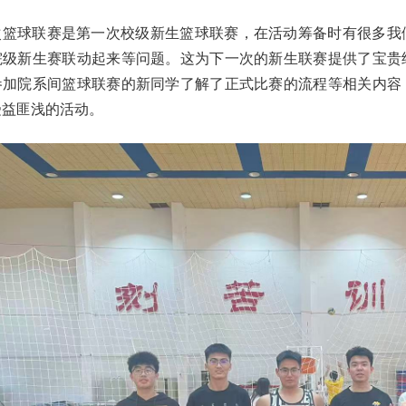
次篮球联赛是第一次校级新生篮球联赛，在活动筹备时有很多我
院级新生赛联动起来等问题。这为下一次的新生联赛提供了宝贵
参加院系间篮球联赛的新同学了解了正式比赛的流程等相关内容
受益匪浅的活动。