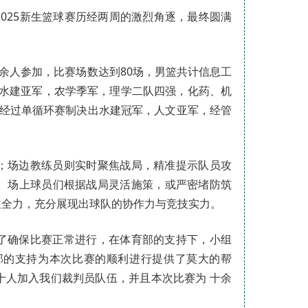
025新生篮球赛历经两周的激烈角逐，最终圆满
余人参加，比赛场数达到80场，男篮共计信息工
，水建亚军，农学季军，理学二队四强，化药、机
，经过单循环赛制决出水建冠军，人文亚军，经管
；场边教练员则实时聚焦战局，精准提示队员攻
。场上球员们根据战局灵活施策，或严密堵防筑
注全力，充分展现出球队的协作力与竞技实力。
了确保比赛正常进行，在体育部的支持下，小组
部的支持为本次比赛的顺利进行提供了莫大的帮
十人加入我们裁判员队伍，并且本次比赛为 十余