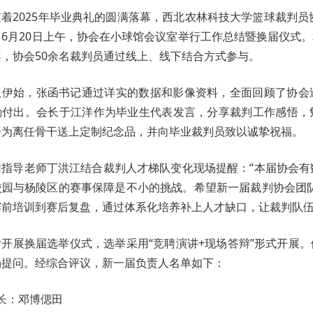
随着2025年毕业典礼的圆满落幕，西北农林科技大学篮球裁判员
。6月20日上午，协会在小球馆会议室举行工作总结暨换届仪式
，协会50余名裁判员通过线上、线下结合方式参与。
议伊始，张函书记通过详实的数据和影像资料，全面回顾了协会
勤付出。会长于江洋作为毕业生代表发言，分享裁判工作感悟，
会为离任骨干送上定制纪念品，并向毕业裁判员致以诚挚祝福。
团指导老师丁洪江结合裁判人才梯队变化现场提醒：“本届协会有
校园与杨陵区的赛事保障是不小的挑战。希望新一届裁判协会团队
赛前培训到赛后复盘，通过体系化培养补上人才缺口，让裁判队
后开展换届选举仪式，选举采用“竞聘演讲+现场答辩”形式开展
场提问。经综合评议，新一届负责人名单如下：
长：邓博偲田