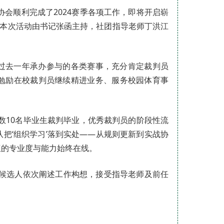
协会顺利完成了2024赛季各项工作，即将开启崭
。本次活动由书记张函主持，社团指导老师丁洪江
过去一年承办参与的各类赛事，充分肯定裁判员
勉励在校裁判员继续精进业务、服务校园体育事
数10名毕业生裁判毕业，优秀裁判员的阶段性流
把‘组织学习’落到实处——从规则更新到实战协
伍的专业度与能力始终在线。
。候选人依次阐述工作构想，接受指导老师及前任