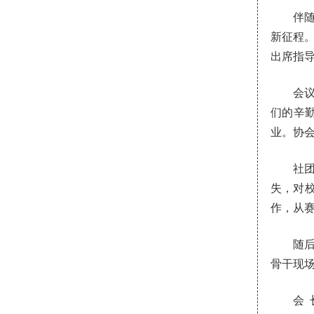
伴
新征程
出席指导
会
们的辛
业。协
社
失，对
作，从
随
骨干现
会 