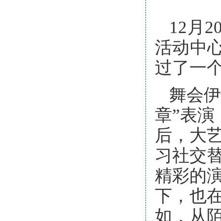
12月
活动中
过了一
舞会伊
章”表
后，大
习社交
精彩的
下，也
如，从