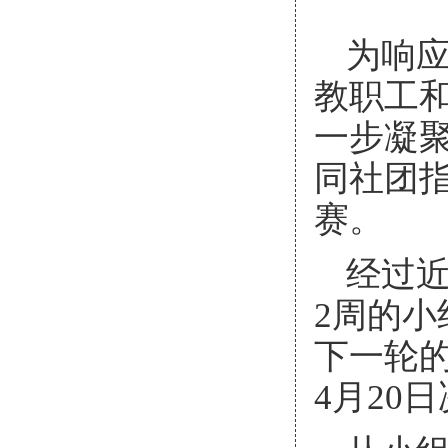
为响
教职工
一步凝
同社团
赛。
经过
2
周的小
下一轮
4
月
20
日