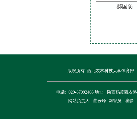
郝国防
版权所有 西北农林科技大学体育部
电话: 029-87092466 地址: 陕西杨凌西农路
网站负责人: 曲云峰 网管员: 崔静