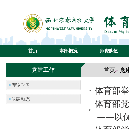
首页
本部概况
师资队伍
首页
党
党建工作
»
理论学习
体育部
党建动态
体育部
——以