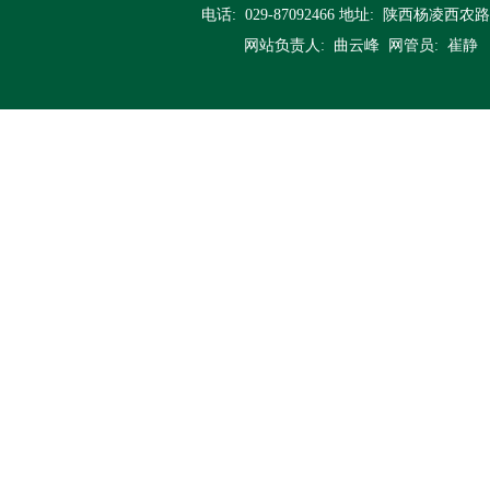
电话: 029-87092466 地址: 陕西杨凌西农路
网站负责人: 曲云峰 网管员: 崔静