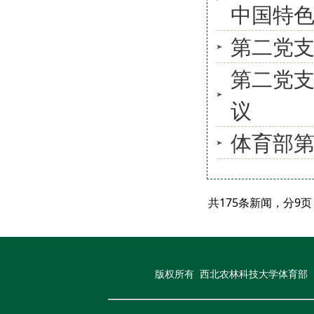
中国特
第二党
第二党支
议
体育部
共175条新闻，分9
版权所有 西北农林科技大学体育部